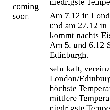
niedrigste Tempe
coming
Am 7.12 in Londo
soon
und am 27.12 in
kommt nachts Eis
Am 5. und 6.12 S
Edinburgh.
sehr kalt, verein
London/Edinbur
höchste Temperat
mittlere Temperat
niedrigste Temper