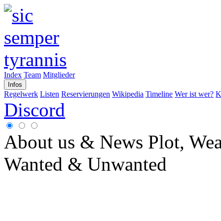
Index
Team
Mitglieder
Infos
Regelwerk
Listen
Reservierungen
Wikipedia
Timeline
Wer ist wer?
K
Discord
About us & News
Plot, We
Wanted & Unwanted